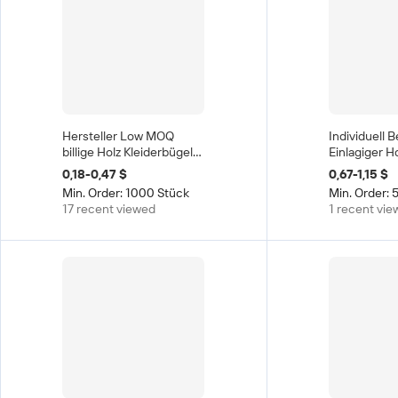
Hersteller Low MOQ
Individuell 
billige Holz Kleiderbügel
Einlagiger Ho
Holz Kleiderbügel, Kleider
Kleiderbügel 
0,18-0,47 $
0,67-1,15 $
anzug Holz Kleiderbügel
Natur- und G
Min. Order: 1000 Stück
Min. Order: 
Garderobe 
17 recent viewed
1 recent vi
Wohnzimmer
Kleiderorgan