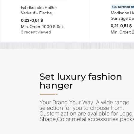
c
Fabrikdirekt: Heißer
Verkauf – Flache,
Modische H
günstige Kleiderbügel
Günstige D
0,23-0,51 $
aus Holz, Großhandel,
Kleiderbügel
0,21-0,51 $
Min. Order: 1000 Stück
natürliche Massivholz-
Einstöckiger
3 recent viewed
Min. Order:
Kleiderbügel für
Kleiderschr
Kleiderschrank &
Wohnzimme
Wohnzimmer