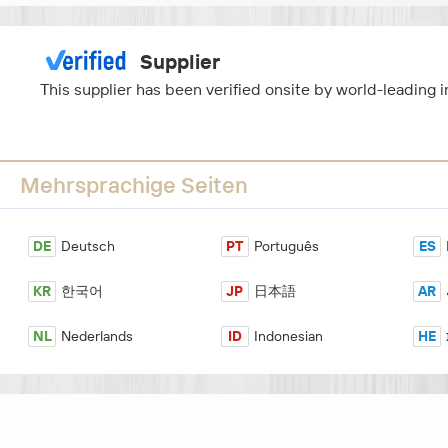
Supplier
This supplier has been verified onsite by world-leading
Mehrsprachige Seiten
DE
Deutsch
PT
Português
ES
KR
한국어
JP
日本語
AR
NL
Nederlands
ID
Indonesian
HE