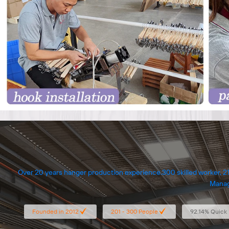
Over 20 years hanger production experience.300 skilled worker, 21000 sqare meter production area.Monthly capacity:5 million. 1 year quality guarantee. the member of BSCI and FSC.
Founded in 2012
201 - 300 People
92.14% Quick