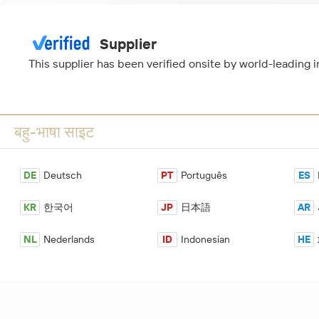
Supplier
This supplier has been verified onsite by world-leading
बहु-भाषा साइट
DE
Deutsch
PT
Português
ES
KR
한국어
JP
日本語
AR
NL
Nederlands
ID
Indonesian
HE