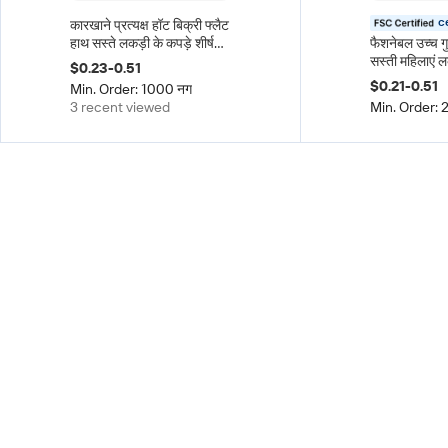
c
कारखाने प्रत्यक्ष हॉट बिक्री फ्लैट
हाथ सस्ते लकड़ी के कपड़े शीर्ष
फैशनेबल उच्च गु
हेंगर थोक प्राकृतिक ठोस लकड़ी
सस्ती महिलाएं ल
$0.23-0.51
का हैंगर, अलमारी और लिविंग रूम
एकल टियर अलमा
$0.21-0.51
Min. Order: 1000 नग
के लिए
3 recent viewed
Min. Order: