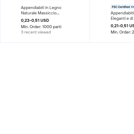
c
Appendiabiti in Legno
Naturale Massiccio
Appendiabiti
Economico, Vendita
Eleganti e di
0,23-0,51 USD
Diretta dalla Fabbrica, per
per Donna, a
0,21-0,51 U
Min. Order: 1000 parti
Armadio e Soggiorno
Singolo, per
3 recent viewed
Min. Order: 
Soggiorno