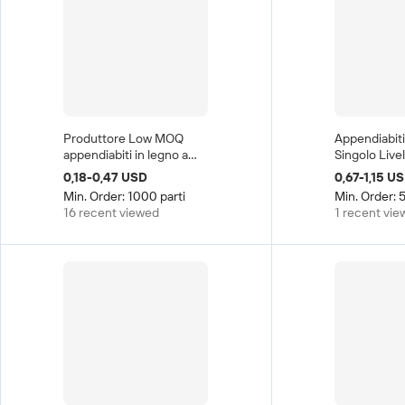
Produttore Low MOQ
Appendiabiti
appendiabiti in legno a
Singolo Livel
buon mercato
Logo Persona
0,18-0,47 USD
0,67-1,15 U
appendiabiti in legno,
Colore Natur
Min. Order: 1000 parti
Min. Order: 
appendiabiti in legno
per Organizz
16 recent viewed
1 recent vi
Armadi e Sog