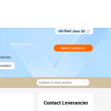
Door {0}
Neem contact op met de handelaa
rgmanden
ization
Contact Leverancier