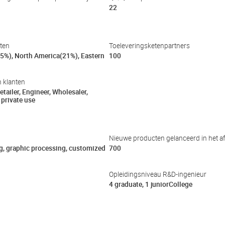
22
kten
Toeleveringsketenpartners
5%), North America(21%), Eastern
100
n klanten
tailer, Engineer, Wholesaler,
 private use
Nieuwe producten gelanceerd in het af
g, graphic processing, customized
700
Opleidingsniveau R&D-ingenieur
4 graduate, 1 juniorCollege