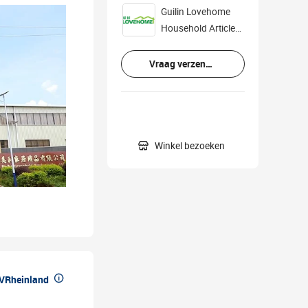
Guilin Lovehome
Household Articles
Co., Ltd.
Vraag verzenden

Winkel bezoeken

üVRheinland