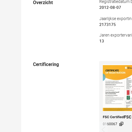
Overzicht
Registratiedatum b
2012-08-07
Jaarlijkse export
2173175
Jaren exportervar
13
Certificering
FSC

0160067