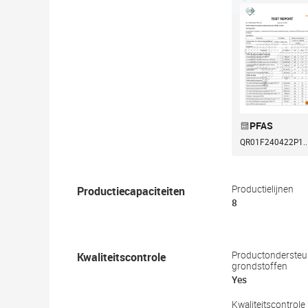
PFAS
QR01F240422P1..
Productiecapaciteiten
Productielijnen
8
Kwaliteitscontrole
Productondersteun
grondstoffen
Yes
Kwaliteitscontrole