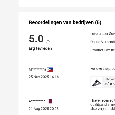
Beoordelingen van bedrijven (5)
5.0
Leverancier Ser
/5
Op-tijd Verzend
Erg tevreden
Product Kwalitei
we love the prod
M********a
25 Nov 2025 14:16
Fabrika
US$ 0,22
I have received 
A********n
quality,and sta
21 Aug 2025 20:23
also very suitabl