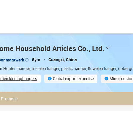
ome Household Articles Co., Ltd.
5yrs
Guangxi, China
oor maatwerk
en:Houten hanger, metalen hanger, plastic hanger, fluwelen hanger, opbe
Houten kledinghangers
Global export expertise
Minor custom
stomization
Total trading staff (9)
Promotie