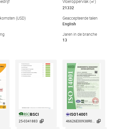
edrijf
Vloeroppervlak (㎡)
21332
inkomsten (USD)
Geaccepteerde talen
English
ing
Jaren in de branche
13
BSCI
ISO14001


25-0341883
46626E00938R0...