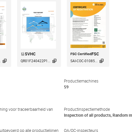
SVHC
FSC



.
QR01F240422P1...
SAI-COC-01085...
Productiemachines
59
ing voor traceerbaarheid van
Productinspectiemethode
Inspection of all products, Random i
 uitgevoerd op alle productielijnen
QA/QC-inspecteurs