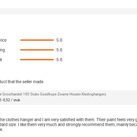
vice
5.0
ing
5.0
t
5.0
uct that the seller made
nt Groothandel 100 Stuks Goedkope Zwarte Houten Kledinghangers
- 0,52 / stuk
the clothes hanger and I am very satisfied with them. Their paint feels very 
ndard size. I like them very much and strongly recommend them, mainly beca
e.