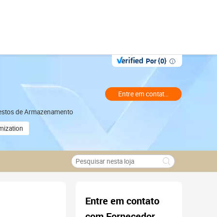
Por {0}
Entre em contato com o comercia
, Cestos de Armazenamento
mization
Entre em contato
com Fornecedor