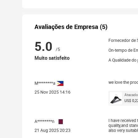
Avaliações de Empresa (5)
5.0
Fornecedor de 
/5
On-tempo de E
Muito satisfeito
A Qualidade do
we love the prod
M********a
25 Nov 2025 14:16
Atacado
US$ 0,22
I have received 
A********n
quality,and sta
21 Aug 2025 20:23
also very suitabl