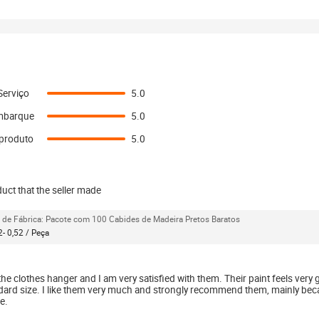
Serviço
5.0
mbarque
5.0
 produto
5.0
uct that the seller made
 de Fábrica: Pacote com 100 Cabides de Madeira Pretos Baratos
- 0,52 / Peça
the clothes hanger and I am very satisfied with them. Their paint feels very 
ndard size. I like them very much and strongly recommend them, mainly beca
e.