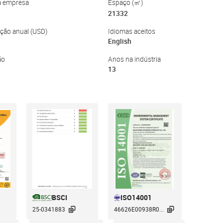
da empresa
Espaço (㎡)
21332
ação anual (USD)
Idiomas aceitos
English
ão
Anos na indústria
13
BSCI
ISO14001


25-0341883
46626E00938R0...