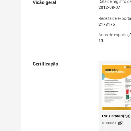
Visão geral
Data de registro 
2012-08-07
Receita de export
2173175
Anos de exportaç
13
Certificação
FSC

0160067