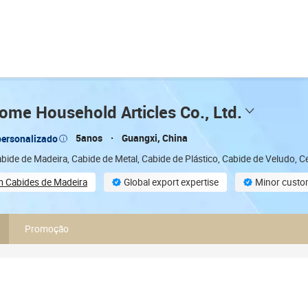
ome Household Articles Co., Ltd.
5anos
Guangxi, China
personalizado
abide de Madeira, Cabide de Metal, Cabide de Plástico, Cabide de Veludo
m Cabides de Madeira
Global export expertise
Minor custo
stomization
Total trading staff (9)
Promoção