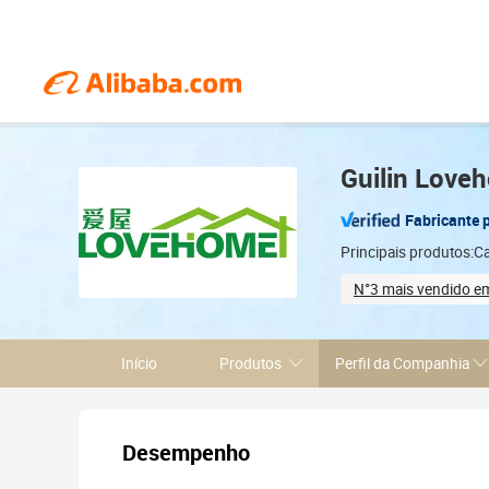
Guilin Loveh
Fabricante 
Principais produtos:C
N°3 mais vendido e
Sample-based cu
Início
Produtos
Perfil da Companhia
Desempenho