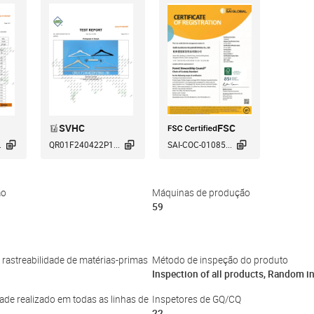
SVHC
FSC



.
QR01F240422P1...
SAI-COC-01085...
ão
Máquinas de produção
59
 rastreabilidade de matérias-primas
Método de inspeção do produto
Inspection of all products, Random i
ade realizado em todas as linhas de
Inspetores de GQ/CQ
22