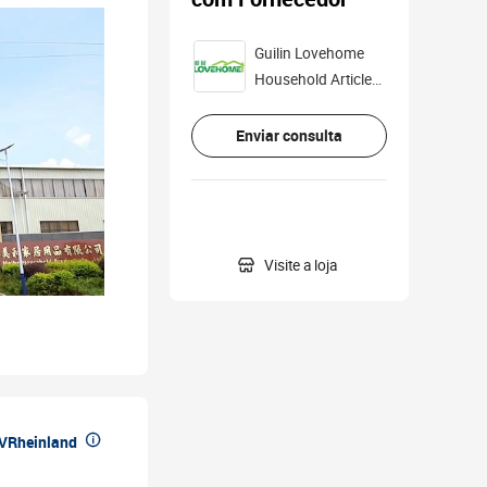
Guilin Lovehome
Household Articles
Co., Ltd.
Enviar consulta

Visite a loja

üVRheinland