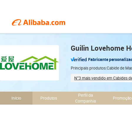
Guilin Lovehome Ho
Fabricante personaliza
Principais produtos:Cabide de Mad
N°3 mais vendido em Cabides d
Sample-based customization
Perfil da
Início
Produtos
Promoção
Companhia