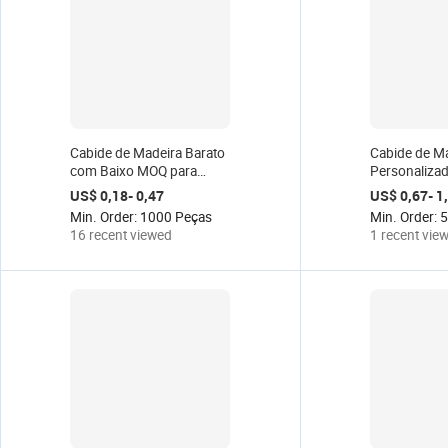
Cabide de Madeira Barato
Cabide de M
com Baixo MOQ para
Personaliza
Fabricantes, Cabides de
Camada Únic
US$ 0,18- 0,47
US$ 0,67- 1
Madeira para Roupas e
Clipes, Cores
Min. Order: 1000 Peças
Min. Order: 
Ternos
Dourada, pa
16 recent viewed
1 recent vie
Organização
em Guarda-R
de Estar