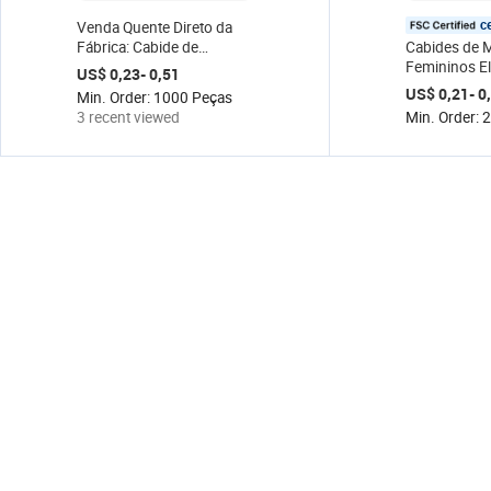
ce
Venda Quente Direto da
Fábrica: Cabide de
Cabides de 
Madeira Plana Barato para
Femininos E
US$ 0,23- 0,51
Roupas, Cabide de
Alta Qualida
US$ 0,21- 0
Min. Order: 1000 Peças
Madeira Maciça Natural
para Guarda-
3 recent viewed
Min. Order: 
para Atacado, Ideal para
de Estar
Guarda-Roupa e Sala de
Estar