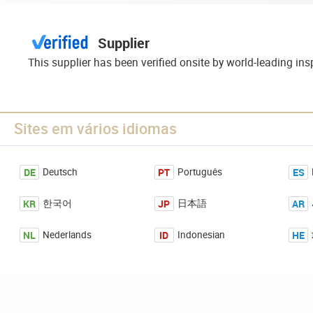
Supplier
This supplier has been verified onsite by world-leading in
Sites em vários idiomas
DE
PT
ES
Deutsch
Português
KR
JP
AR
한국어
日本語
NL
ID
HE
Nederlands
Indonesian