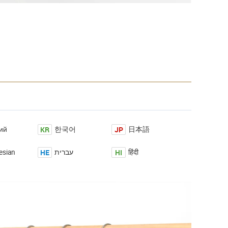
KR
JP
ий
한국어
日本語
HE
HI
esian
עברית
हिंदी