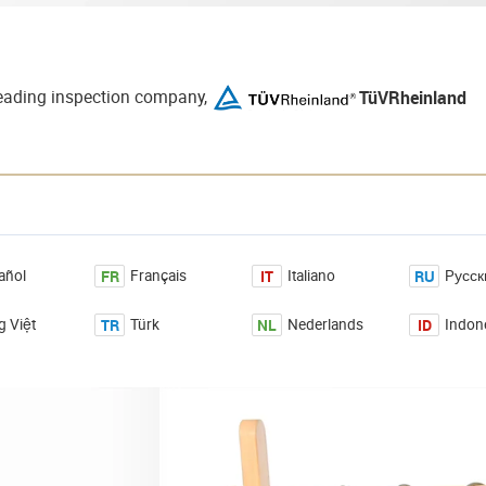
TüVRheinland
-leading inspection company,
FR
IT
RU
añol
Français
Italiano
Pусск
TR
NL
ID
g Việt
Türk
Nederlands
Indon